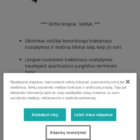
"** Dirbk lengvai. Valdyk. **
Ūkininkas visiškai kontroliuoja traktoriaus
nustatymus ir mašiną tiksliai taip, kaip jis nori.
Lengvai nustatomi traktoriaus nustatymai,
naudojant spartiuosius jungiklius terminalo
šone.
Naudojame slapukus, kad svetainė veiktų tinkamai, suasmenintų turinį bei
Optimalus valdymas vairuojant - tereikia naudoti
skelbimus, teiktų socialinės medijos funkcijas ir analizuotų srautą. Taip pat
sunkiuosius klavišus.
dalijamės informacija apie tai, kaip naudojatės mūsų svetaine, su savo
socialinės medijos, reklamavimo ir analizės partneriais.
Dar niekada nebuvo taip lengva valdyti traktorių
ir padargą.
Atsisakyti visų
Leisti visus slapukus
“
Slapukų nustatymai