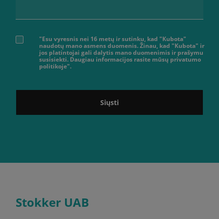
"Esu vyresnis nei 16 metų ir sutinku, kad "Kubota"
naudotų mano asmens duomenis. Žinau, kad "Kubota" ir
jos platintojai gali dalytis mano duomenimis ir prašymu
susisiekti. Daugiau informacijos rasite mūsų privatumo
politikoje".
Siųsti
Stokker UAB