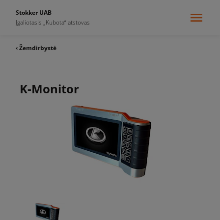
Stokker UAB
Įgaliotasis „Kubota“ atstovas
‹ Žemdirbystė
K-Monitor