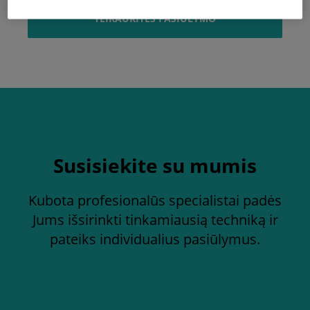
TEIRAUKITĖS PASIŪLYMO
Susisiekite su mumis
Kubota profesionalūs specialistai padės
Jums išsirinkti tinkamiausią techniką ir
pateiks individualius pasiūlymus.