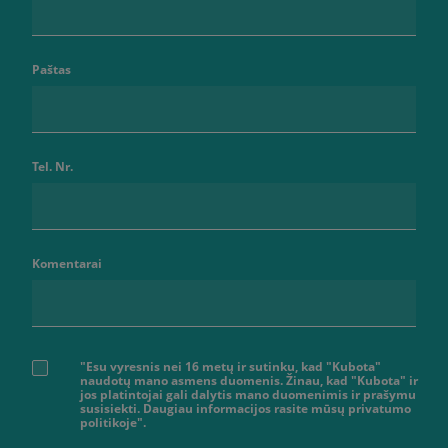
Paštas
Tel. Nr.
Komentarai
"Esu vyresnis nei 16 metų ir sutinku, kad "Kubota"
naudotų mano asmens duomenis. Žinau, kad "Kubota" ir
jos platintojai gali dalytis mano duomenimis ir prašymu
susisiekti. Daugiau informacijos rasite mūsų privatumo
politikoje".