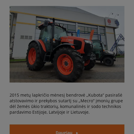
2015 metų lapkričio mėnesį bendrovė „Kubota“ pasirašė
atstovavimo ir prekybos sutartį su „Mecro“ įmonių grupe
dėl žemės ūkio traktorių, komunalinės ir sodo technikos
pardavimo Estijoje, Latvijoje ir Lietuvoje.
Daugiau