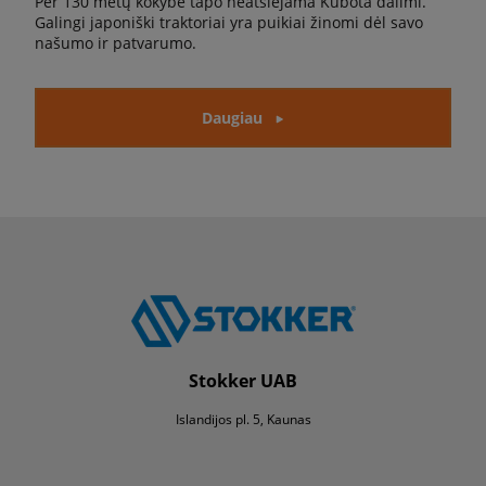
Per 130 metų kokybė tapo neatsiejama Kubota dalimi.
Galingi japoniški traktoriai yra puikiai žinomi dėl savo
našumo ir patvarumo.
Daugiau
Stokker UAB
Islandijos pl. 5, Kaunas