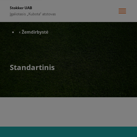
Stokker UAB
Įgaliotasis „Kubota“ atstovas
‹ Žemdirbystė
Standartinis