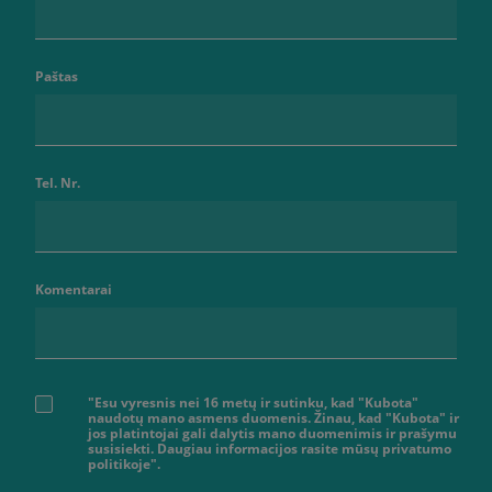
Paštas
Tel. Nr.
Komentarai
"Esu vyresnis nei 16 metų ir sutinku, kad "Kubota"
naudotų mano asmens duomenis. Žinau, kad "Kubota" ir
jos platintojai gali dalytis mano duomenimis ir prašymu
susisiekti. Daugiau informacijos rasite mūsų privatumo
politikoje".