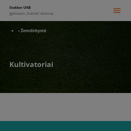
Stokker UAB
Įgaliotasis „Kubota“ atstovas
‹ Žemdirbystė
Kultivatoriai