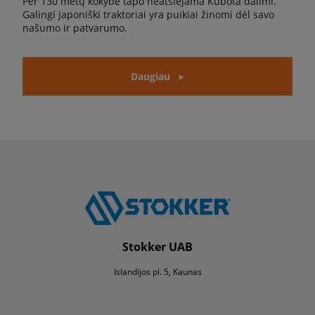
Per 130 metų kokybė tapo neatsiejama Kubota dalimi.
Galingi japoniški traktoriai yra puikiai žinomi dėl savo
našumo ir patvarumo.
Daugiau
Stokker UAB
Islandijos pl. 5, Kaunas