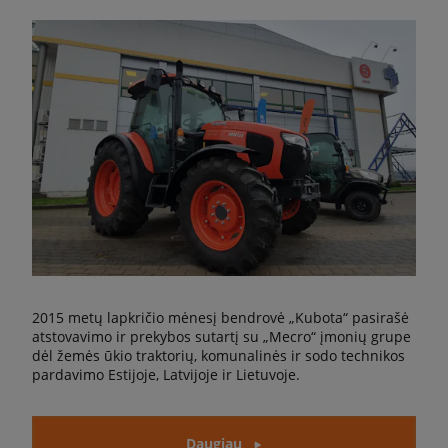
2015 metų lapkričio mėnesį bendrovė „Kubota“ pasirašė
atstovavimo ir prekybos sutartį su „Mecro“ įmonių grupe
dėl žemės ūkio traktorių, komunalinės ir sodo technikos
pardavimo Estijoje, Latvijoje ir Lietuvoje.
Daugiau