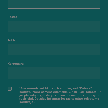
Paštas
Tel. Nr.
Komentarai
"Esu vyresnis nei 16 metų ir sutinku, kad "Kubota"
naudotų mano asmens duomenis. Žinau, kad "Kubota" ir
jos platintojai gali dalytis mano duomenimis ir prašymu
susisiekti. Daugiau informacijos rasite mūsų privatumo
politikoje".