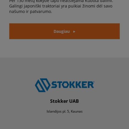
Per 130 metų kokybė tapo neatsiejama Kubota dalimi.
Galingi japoniški traktoriai yra puikiai žinomi dėl savo
našumo ir patvarumo.
Daugiau
Stokker UAB
Islandijos pl. 5, Kaunas