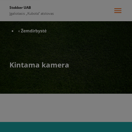
Stokker UAB
Įgaliotasis „Kubota“ atstovas
‹ Žemdirbystė
Kintama kamera