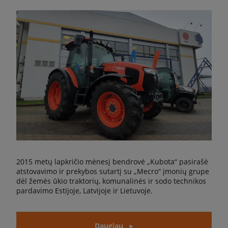
2015 metų lapkričio mėnesį bendrovė „Kubota“ pasirašė
atstovavimo ir prekybos sutartį su „Mecro“ įmonių grupe
dėl žemės ūkio traktorių, komunalinės ir sodo technikos
pardavimo Estijoje, Latvijoje ir Lietuvoje.
Daugiau