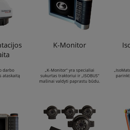
acijos
K-Monitor
Is
aita
o darbo
„K-Monitor“ yra specialiai
„IsoMatc
 ataskaitą
sukurtas traktoriui ir „ISOBUS“
parinkt
mašinai valdyti paprastu būdu.