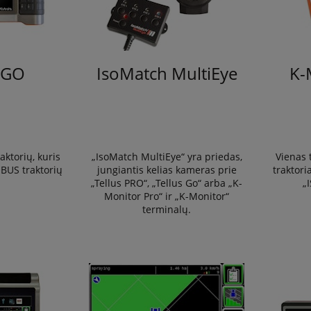
s GO
IsoMatch MultiEye
K-
aktorių, kuris
„IsoMatch MultiEye“ yra priedas,
Vienas 
OBUS traktorių
jungiantis kelias kameras prie
traktori
„Tellus PRO“, „Tellus Go“ arba „K-
„
Monitor Pro“ ir „K-Monitor“
terminalų.