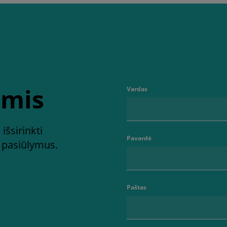
umis
Vardas
išsirinkti
Pavardė
s pasiūlymus.
Paštas