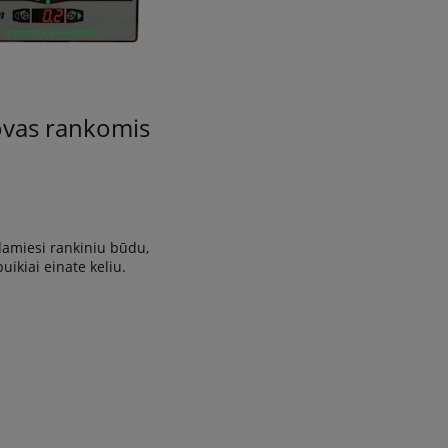
vas rankomis
miesi rankiniu būdu,
puikiai einate keliu.