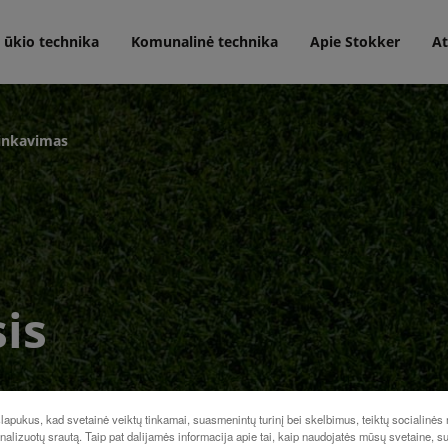
 ūkio technika
Komunalinė technika
Apie Stokker
At
ninkavimas
sis
apukus, kad svetainė veiktų tinkamai, suasmenintų turinį bei skelbimus, teiktų socialinės
analizuotų srautą. Taip pat dalijamės informacija apie tai, kaip naudojatės mūsų svetaine, s