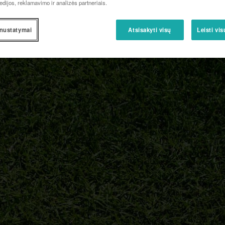
edijos, reklamavimo ir analizės partneriais.
nustatymai
Atsisakyti visų
Leisti vi