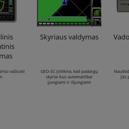
linis
Skyriaus valdymas
Vado
tinis
imas
oriui važiuoti
GEO-SC įsitikina, kad padargų
Naudoda
m.
skyriai bus automatiškai
jūs 
įjungiami ir išjungiami