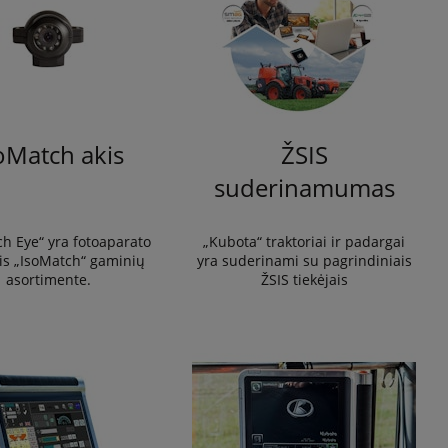
oMatch akis
ŽSIS
suderinamumas
h Eye“ yra fotoaparato
„Kubota“ traktoriai ir padargai
is „IsoMatch“ gaminių
yra suderinami su pagrindiniais
asortimente.
ŽSIS tiekėjais