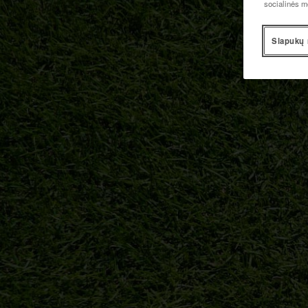
socialinės m
Slapukų 