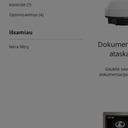
Kontrolė (7)
Optimizavimas (4)
Išsamiau
Dokument
Nėra filtrų
atask
Gaukite sav
dokumentacijos