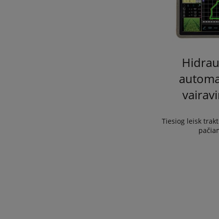
Hidrau
automa
vairav
Tiesiog leisk trakt
pačia