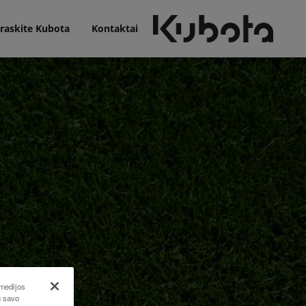
raskite Kubota
Kontaktai
 medijos
u savo