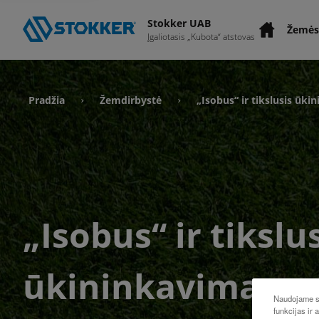
Stokker UAB
Žemės
Įgaliotasis „Kubota“ atstovas
Pradžia
Žemdirbystė
„Isobus“ ir tikslusis ūki
›
›
„Isobus“ ir tikslu
ūkininkavimas
Naudojame sl
funkcijas ir 