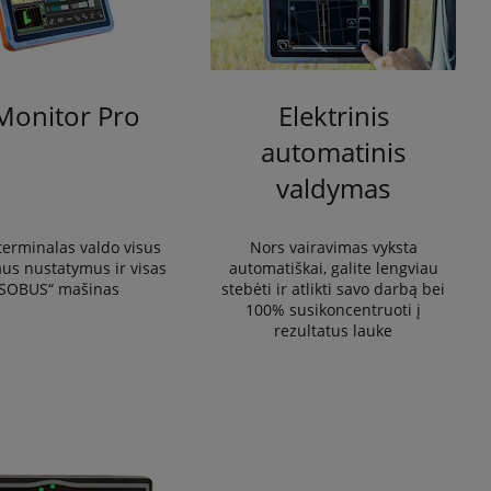
Monitor Pro
Elektrinis
automatinis
valdymas
terminalas valdo visus
Nors vairavimas vyksta
aus nustatymus ir visas
automatiškai, galite lengviau
ISOBUS“ mašinas
stebėti ir atlikti savo darbą bei
100% susikoncentruoti į
rezultatus lauke