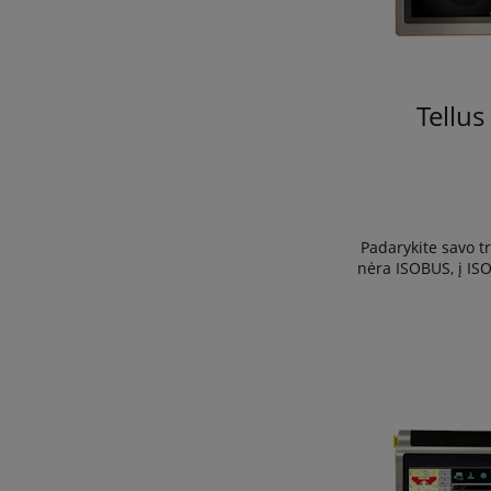
Tellu
Padarykite savo tr
nėra ISOBUS, į IS