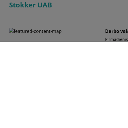
Stokker UAB
Darbo va
Pirmadienis
Islandijos pl. 5, Kaunas
Antradienis
Trečiadieni
Ketvirtadien
Penktadieni
Pasikalbėki
phone
+370 6
Stokker 
klient