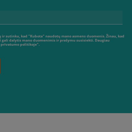
tų ir sutinku, kad "Kubota" naudotų mano asmens duomenis. Žinau, kad
ai gali dalytis mano duomenimis ir prašymu susisiekti. Daugiau
 privatumo politikoje".