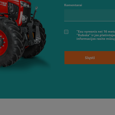
Komentarai
"Esu vyresnis nei 16 me
"Kubota" ir jos platintoj
informacijos rasite mūsų
Siųsti