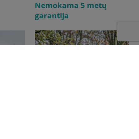
Nemokama 5 metų
garantija
drovė
Per 130 metų kokybė tapo neatsiejama
 prekybos
Kubota dalimi. Galingi japoniški traktoriai yra
 dėl žemės
puikiai žinomi dėl savo našumo ir