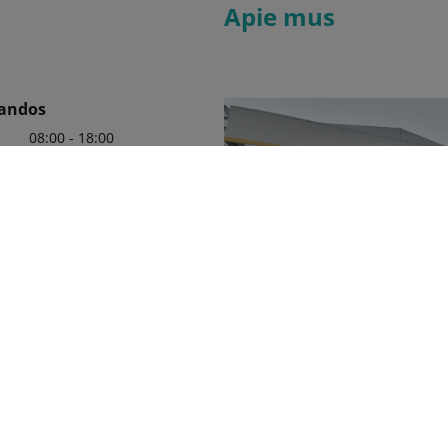
Apie mus
landos
08:00 - 18:00
08:00 - 18:00
s
08:00 - 18:00
is
08:00 - 18:00
s
08:00 - 18:00
me apie Kubota!
20 85351
email
2015 metų lapkričio mėnesį ben
ai@stokker.com
„Kubota“ pasirašė atstovavimo ir
sutartį su „Mecro“ įmonių grupe