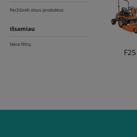
Peržiūrėti visus produktus
Išsamiau
Nėra filtrų
F25