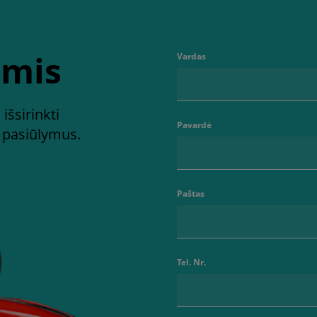
umis
Vardas
išsirinkti
Pavardė
s pasiūlymus.
Paštas
Tel. Nr.