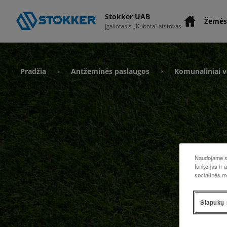
Stokker UAB
Žemės
Įgaliotasis „Kubota“ atstovas
Pradžia
Antžeminės paslaugos
Komunaliniai ve
›
›
Naudojame sl
funkcijas ir 
socialinės m
Slapukų 