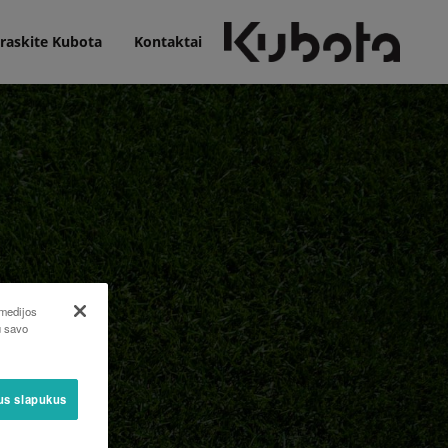
raskite Kubota
Kontaktai
 medijos
u savo
sus slapukus