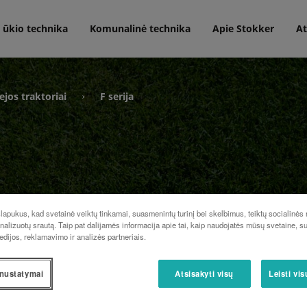
 ūkio technika
Komunalinė technika
Apie Stokker
At
jos traktoriai
F serija
›
apukus, kad svetainė veiktų tinkamai, suasmenintų turinį bei skelbimus, teiktų socialinės
analizuotų srautą. Taip pat dalijamės informacija apie tai, kaip naudojatės mūsų svetaine, s
edijos, reklamavimo ir analizės partneriais.
nustatymai
Atsisakyti visų
Leisti vi