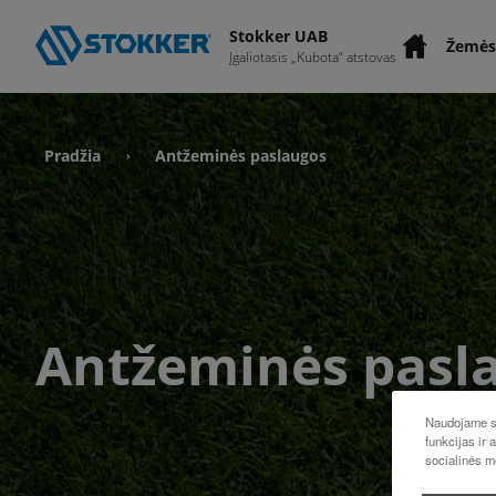
Stokker UAB
Žemės
Įgaliotasis „Kubota“ atstovas
Pradžia
Antžeminės paslaugos
›
Antžeminės pasl
Naudojame sl
funkcijas ir 
socialinės m