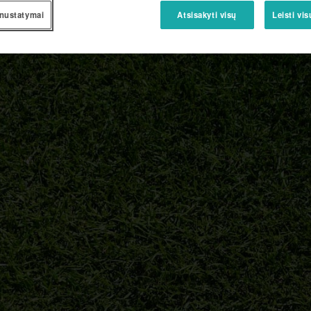
nustatymai
Atsisakyti visų
Leisti vi