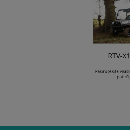
RTV-X
Pasiruoškite visiš
patirči