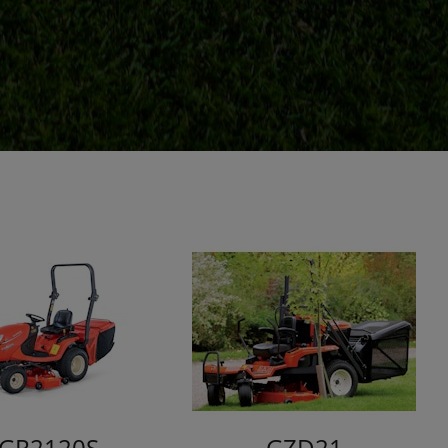
GR2120S
GZD21