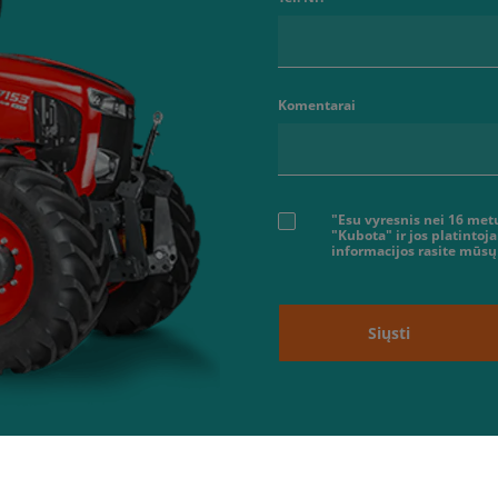
Komentarai
"Esu vyresnis nei 16 me
"Kubota" ir jos platintoj
informacijos rasite mūsų
Siųsti