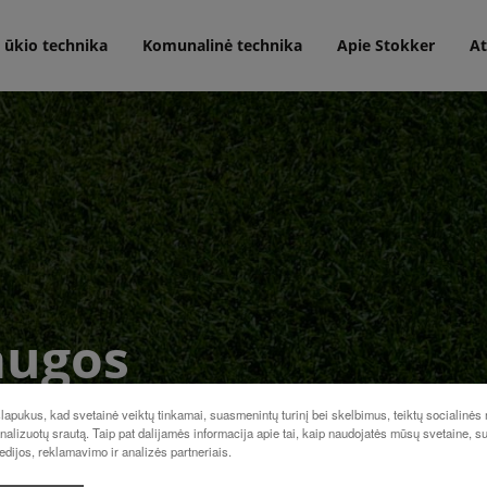
 ūkio technika
Komunalinė technika
Apie Stokker
At
augos
apukus, kad svetainė veiktų tinkamai, suasmenintų turinį bei skelbimus, teiktų socialinės
analizuotų srautą. Taip pat dalijamės informacija apie tai, kaip naudojatės mūsų svetaine, s
edijos, reklamavimo ir analizės partneriais.