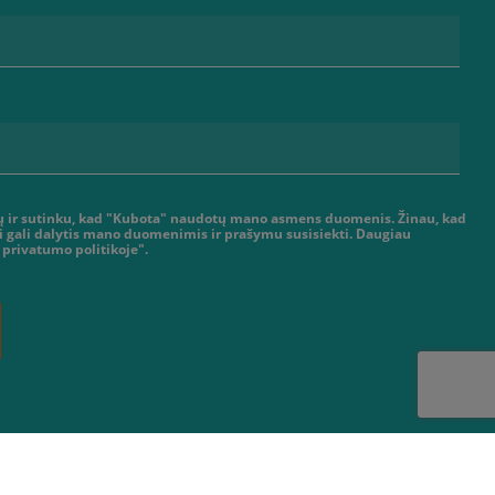
tų ir sutinku, kad "Kubota" naudotų mano asmens duomenis. Žinau, kad
ai gali dalytis mano duomenimis ir prašymu susisiekti. Daugiau
 privatumo politikoje".