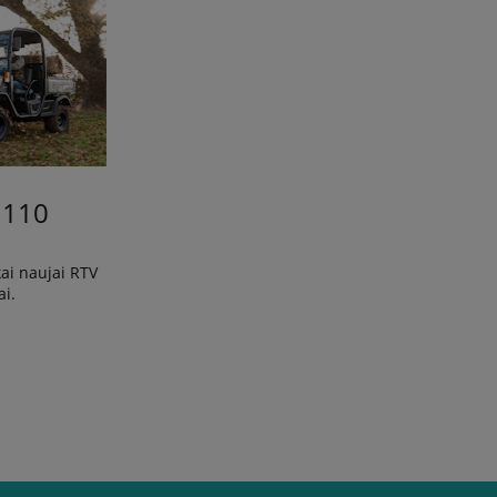
1110
kai naujai RTV
ai.