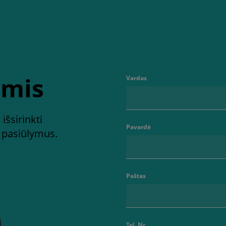
umis
Vardas
išsirinkti
Pavardė
s pasiūlymus.
Paštas
Tel. Nr.