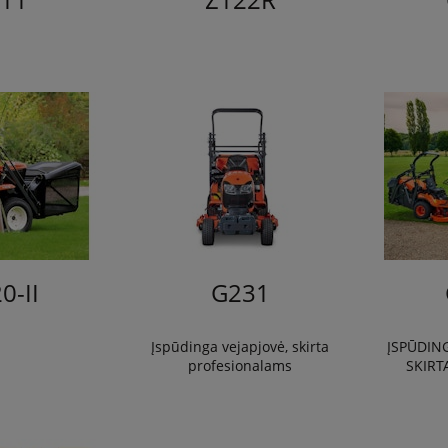
0-II
G231
Įspūdinga vejapjovė, skirta
ĮSPŪDIN
profesionalams
SKIRT