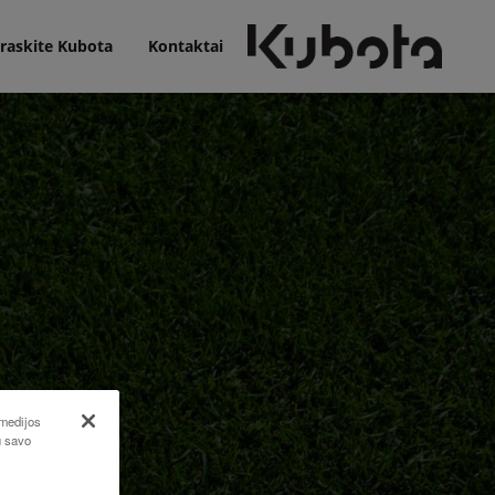
raskite Kubota
Kontaktai
 medijos
u savo