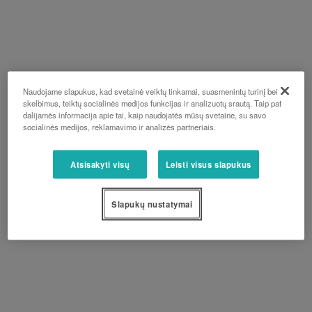
Naudojame slapukus, kad svetainė veiktų tinkamai, suasmenintų turinį bei
skelbimus, teiktų socialinės medijos funkcijas ir analizuotų srautą. Taip pat
dalijamės informacija apie tai, kaip naudojatės mūsų svetaine, su savo
socialinės medijos, reklamavimo ir analizės partneriais.
Atsisakyti visų
Leisti visus slapukus
Slapukų nustatymai