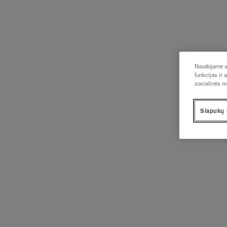
Naudojame sl
funkcijas ir 
socialinės m
Slapukų 