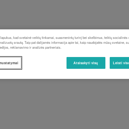
apukus, kad svetainė veiktų tinkamai, suasmenintų turinį bei skelbimus, teiktų socialinės
analizuotų srautą. Taip pat dalijamės informacija apie tai, kaip naudojatės mūsų svetaine, s
edijos, reklamavimo ir analizės partneriais.
nustatymai
Atsisakyti visų
Leisti vi