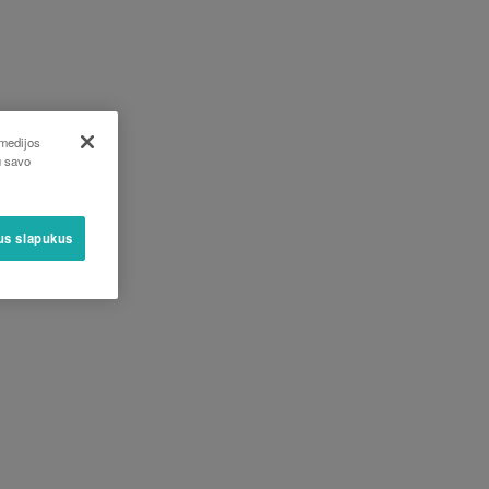
 medijos
u savo
sus slapukus