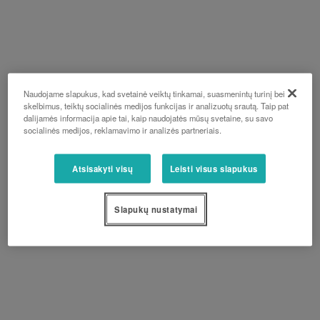
Naudojame slapukus, kad svetainė veiktų tinkamai, suasmenintų turinį bei
skelbimus, teiktų socialinės medijos funkcijas ir analizuotų srautą. Taip pat
dalijamės informacija apie tai, kaip naudojatės mūsų svetaine, su savo
socialinės medijos, reklamavimo ir analizės partneriais.
Atsisakyti visų
Leisti visus slapukus
Slapukų nustatymai