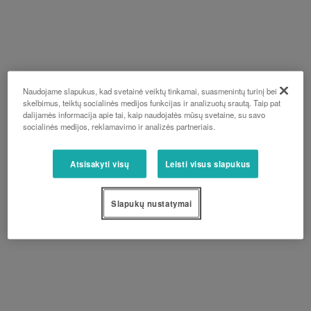
Naudojame slapukus, kad svetainė veiktų tinkamai, suasmenintų turinį bei
skelbimus, teiktų socialinės medijos funkcijas ir analizuotų srautą. Taip pat
dalijamės informacija apie tai, kaip naudojatės mūsų svetaine, su savo
socialinės medijos, reklamavimo ir analizės partneriais.
Atsisakyti visų
Leisti visus slapukus
Slapukų nustatymai