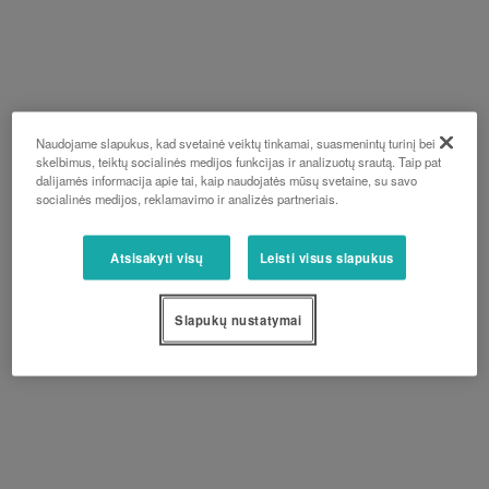
Naudojame slapukus, kad svetainė veiktų tinkamai, suasmenintų turinį bei
skelbimus, teiktų socialinės medijos funkcijas ir analizuotų srautą. Taip pat
dalijamės informacija apie tai, kaip naudojatės mūsų svetaine, su savo
socialinės medijos, reklamavimo ir analizės partneriais.
Atsisakyti visų
Leisti visus slapukus
Slapukų nustatymai